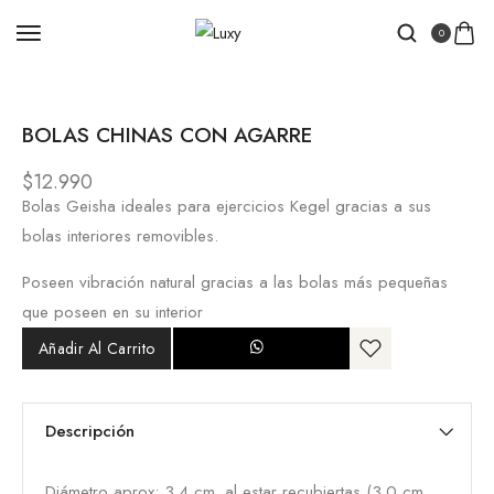
Inicio
/
JUGUETES ERÓTICOS
/ BOLAS CHINAS CON
0
AGARRE
BOLAS CHINAS CON AGARRE
$
12.990
Bolas Geisha ideales para ejercicios Kegel gracias a sus
bolas interiores removibles.
Poseen vibración natural gracias a las bolas más pequeñas
que poseen en su interior
Añadir Al Carrito
Descripción
Diámetro aprox: 3.4 cm. al estar recubiertas (3.0 cm.