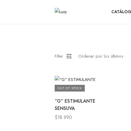
Ellas
CATÁLO
Filter
OUT OF STOCK
“G” ESTIMULANTE
SENSUVA
$
18.990