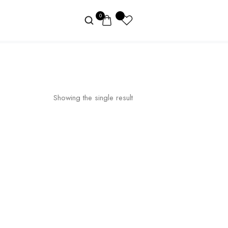
0
Inicio
/ Productos etiquetados “Ellas”
Showing the single result